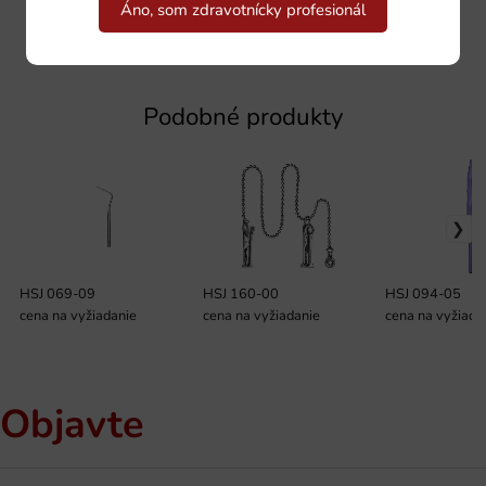
Áno, som zdravotnícky profesionál
Podobné produkty
HSJ 069-09
HSJ 160-00
HSJ 094-05
cena na vyžiadanie
cena na vyžiadanie
cena na vyžiada
Objavte