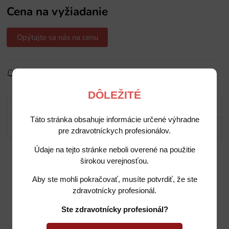
Cena na vyžiadanie
Opýtajte sa nás na cenu
Sledovať produkt
Pridať do obľúbených
Zdielať
DÔLEŽITÉ
Popis
Táto stránka obsahuje informácie určené výhradne
Potrebujete poradiť?
pre zdravotníckych profesionálov.
Údaje na tejto stránke neboli overené na použitie
širokou verejnosťou.
Aby ste mohli pokračovať, musíte potvrdiť, že ste
zdravotnícky profesionál.
Ste zdravotnícky profesionál?