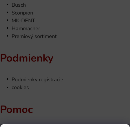
Busch
Scoripion
MK-DENT
Hammacher
Premiový sortiment
Podmienky
Podmienky registracie
cookies
Pomoc