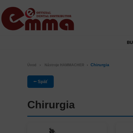
B
›
›
Chirurgia
Úvod
Nástroje HAMMACHER
⭠ Späť
Chirurgia