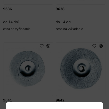
9636
9638
do 14 dní
do 14 dní
cena na vyžiadanie
cena na vyžiadanie
9641
9642