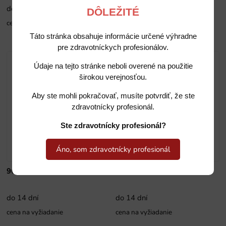
do 14 dní
do 14 dní
DÔLEŽITÉ
cena na vyžiadanie
cena na vyžiadanie
Táto stránka obsahuje informácie určené výhradne
pre zdravotníckych profesionálov.
Údaje na tejto stránke neboli overené na použitie
širokou verejnosťou.
Aby ste mohli pokračovať, musíte potvrdiť, že ste
zdravotnícky profesionál.
Ste zdravotnícky profesionál?
Áno, som zdravotnícky profesionál
9643
9644
do 14 dní
do 14 dní
cena na vyžiadanie
cena na vyžiadanie