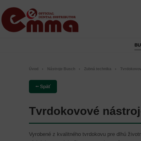
B
›
›
›
Úvod
Nástroje Busch
Zubná technika
Tvrdokovov
⭠ Späť
Tvrdokovové nástroje
Vyrobené z kvalitného tvrdokovu pre dlhú živo