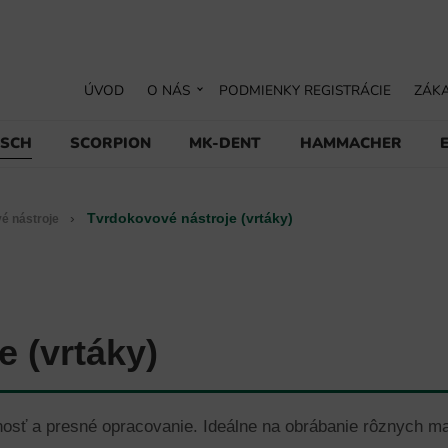
ÚVOD
O NÁS
PODMIENKY REGISTRÁCIE
ZÁKA
USCH
SCORPION
MK-DENT
HAMMACHER
›
Tvrdokovové nástroje (vrtáky)
é nástroje
 (vrtáky)
tnosť a presné opracovanie. Ideálne na obrábanie rôznych m