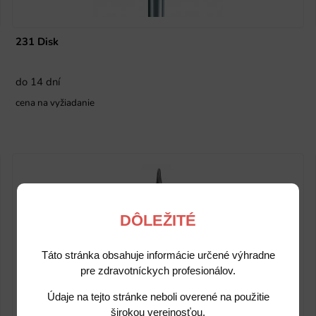
231 Disk
do 14 dní
cena na vyžiadanie
DÔLEŽITÉ
Táto stránka obsahuje informácie určené výhradne
pre zdravotníckych profesionálov.
Údaje na tejto stránke neboli overené na použitie
širokou verejnosťou.