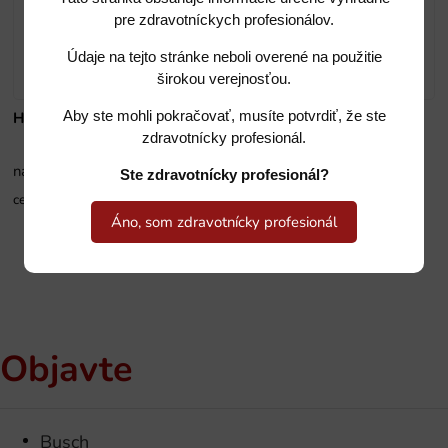
pre zdravotníckych profesionálov.
Údaje na tejto stránke neboli overené na použitie
širokou verejnosťou.
Aby ste mohli pokračovať, musíte potvrdiť, že ste
HSJ 008-42
HSJ 100-03
zdravotnícky profesionál.
na sklade
na sklade
Ste zdravotnícky profesionál?
cena na vyžiadanie
cena na vyžiadanie
Áno, som zdravotnícky profesionál
Objavte
Busch