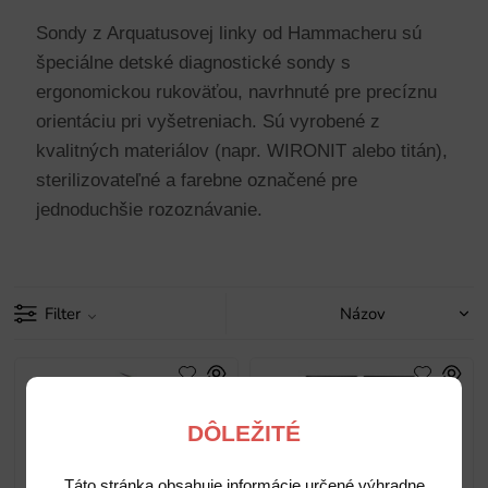
Sondy z Arquatusovej linky od Hammacheru sú
špeciálne detské diagnostické sondy s
ergonomickou rukoväťou, navrhnuté pre precíznu
orientáciu pri vyšetreniach. Sú vyrobené z
kvalitných materiálov (napr. WIRONIT alebo titán),
sterilizovateľné a farebne označené pre
jednoduchšie rozoznávanie.
Filter
DÔLEŽITÉ
Táto stránka obsahuje informácie určené výhradne