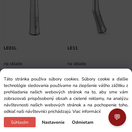
LE01L
LE11
na sklade
na sklade
cena na vyžiadanie
cena na vyžiadanie
Táto stránka používa súbory cookies. Súbory cookie a ďalšie
technológie sledovania používame na zlepšenie vášho zážitku z
prehliadania našich webových stránok na to, aby sme vám
NOVINKA
NOVINKA
zobrazovali prispôsobený obsah a cielené reklamy, na analýzu
návštevnosti našich webových stránok a na pochopenie toho,
odkiaľ naši návštevníci prichádzajú.
Viac informácií
💬
Súhlasím
Nastavenie
Odmietam