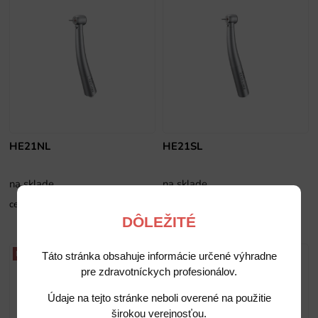
HE21NL
HE21SL
na sklade
na sklade
cena na vyžiadanie
cena na vyžiadanie
DÔLEŽITÉ
NOVINKA
NOVINKA
Táto stránka obsahuje informácie určené výhradne
pre zdravotníckych profesionálov.
Údaje na tejto stránke neboli overené na použitie
širokou verejnosťou.