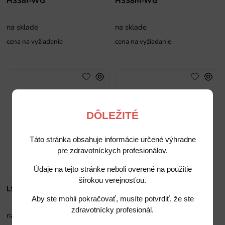
H338f-WG
H338m-WG
na sklade
na sklade
cena na vyžiadanie
cena na vyžiadanie
DÔLEŽITÉ
Táto stránka obsahuje informácie určené výhradne
pre zdravotníckych profesionálov.
Údaje na tejto stránke neboli overené na použitie
širokou verejnosťou.
LS22NK
LS22SK
Aby ste mohli pokračovať, musíte potvrdiť, že ste
zdravotnícky profesionál.
na sklade
na sklade