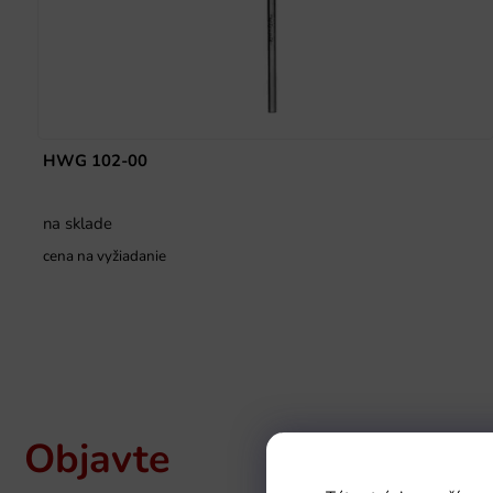
HWG 102-00
na sklade
cena na vyžiadanie
Objavte