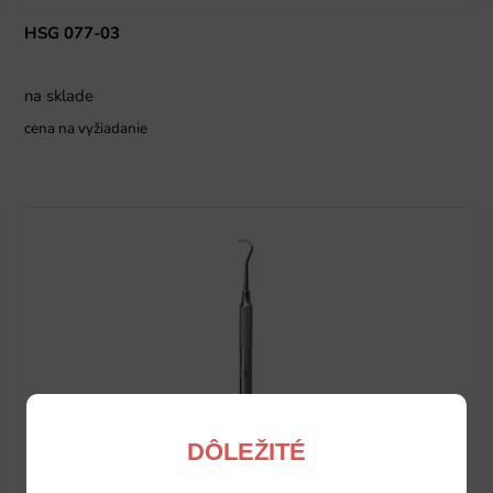
HSG 077-03
na sklade
cena na vyžiadanie
DÔLEŽITÉ