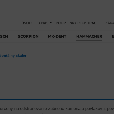
ÚVOD
O NÁS
PODMIENKY REGISTRÁCIE
ZÁKA
USCH
SCORPION
MK-DENT
HAMMACHER
dontálny skaler
 určený na odstraňovanie zubného kameňa a povlakov z po