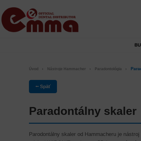
B
›
›
›
Para
Úvod
Nástroje Hammacher
Paradontológia
⭠ Späť
Paradontálny skaler
Parodontálny skaler od Hammacheru je nástroj