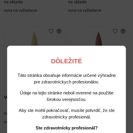
na sklade
na sklade
cena na vyžiadanie
cena na vyžiadanie
DÔLEŽITÉ
Táto stránka obsahuje informácie určené výhradne
pre zdravotníckych profesionálov.
Údaje na tejto stránke neboli overené na použitie
W11DP
W11DPmf
širokou verejnosťou.
Aby ste mohli pokračovať, musíte potvrdiť, že ste
na sklade
na sklade
zdravotnícky profesionál.
cena na vyžiadanie
cena na vyžiadanie
Ste zdravotnícky profesionál?