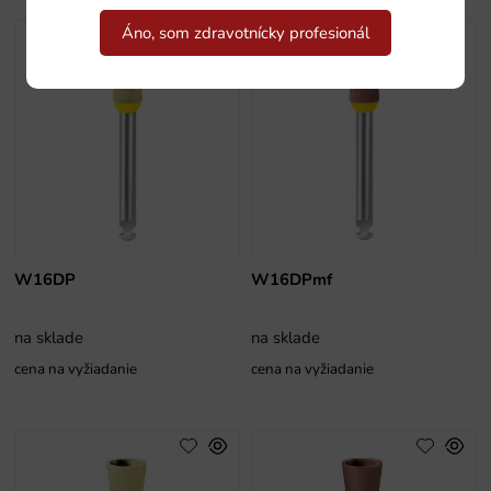
Áno, som zdravotnícky profesionál
W16DP
W16DPmf
na sklade
na sklade
cena na vyžiadanie
cena na vyžiadanie