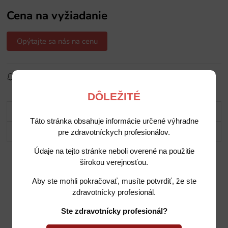
Cena na vyžiadanie
Opýtajte sa nás na cenu
Sledovať produkt
Pridať do obľúbených
Zdielať
DÔLEŽITÉ
Popis
Táto stránka obsahuje informácie určené výhradne
Potrebujete poradiť?
pre zdravotníckych profesionálov.
Údaje na tejto stránke neboli overené na použitie
širokou verejnosťou.
Aby ste mohli pokračovať, musíte potvrdiť, že ste
zdravotnícky profesionál.
Ste zdravotnícky profesionál?