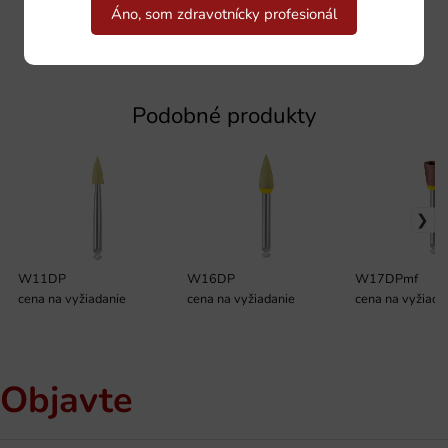
Áno, som zdravotnícky profesionál
Podobné produkty
W11DP
W16DP
W17DPmf
cena na vyžiadanie
cena na vyžiadanie
cena na vyžiada
Objavte