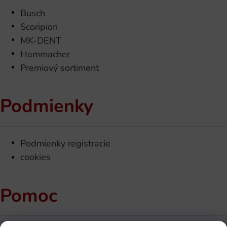
Busch
Scoripion
MK-DENT
Hammacher
Premiový sortiment
Podmienky
Podmienky registracie
cookies
Pomoc