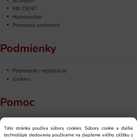
Scoripion
MK-DENT
Hammacher
Premiový sortiment
Podmienky
Podmienky registracie
cookies
Pomoc
Kontakt
Táto stránka používa súbory cookies. Súbory cookie a ďalšie
Ako si objednať
technológie sledovania používame na zlepšenie vášho zážitku z