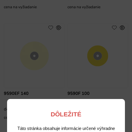
cena na vyžiadanie
cena na vyžiadanie
9590EF 140
9590F 100
do 14 dní
do 14 dní
DÔLEŽITÉ
cena na vyžiadanie
cena na vyžiadanie
Táto stránka obsahuje informácie určené výhradne