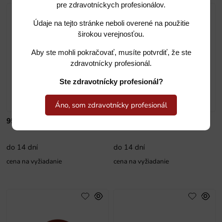
pre zdravotníckych profesionálov.
Údaje na tejto stránke neboli overené na použitie
širokou verejnosťou.
Aby ste mohli pokračovať, musíte potvrdiť, že ste
zdravotnícky profesionál.
Ste zdravotnícky profesionál?
Áno, som zdravotnícky profesionál
9590F 140
9590G 100
do 14 dní
do 14 dní
cena na vyžiadanie
cena na vyžiadanie