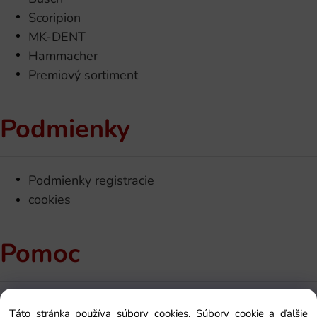
Scoripion
MK-DENT
Hammacher
Premiový sortiment
Podmienky
Podmienky registracie
cookies
Pomoc
Kontakt
Táto stránka používa súbory cookies. Súbory cookie a ďalšie