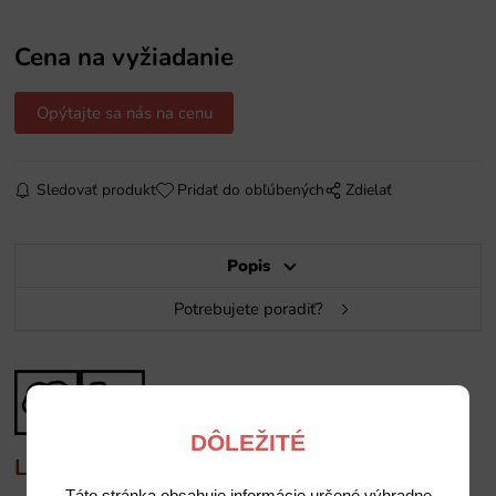
Cena na vyžiadanie
Opýtajte sa nás na cenu
Sledovať produkt
Pridať do obľúbených
Zdielať
Popis
Potrebujete poradiť?
DÔLEŽITÉ
Leštiace nástroje BUSCH