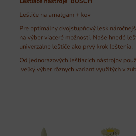
Leštiace nástroje BUSCH
Leštiče na amalgám + kov
Pre optimálny dvojstupňový lesk náročnej
na výber viaceré možnosti. Naše hnedé lešt
univerzálne leštiče ako prvý krok leštenia.
Od jednorazových leštiacich nástrojov po
veľký výber rôznych variant využitých v z