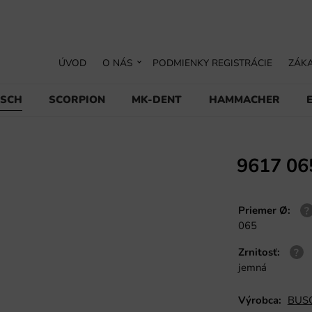
ÚVOD
O NÁS
PODMIENKY REGISTRÁCIE
ZÁKA
USCH
SCORPION
MK-DENT
HAMMACHER
9617 06
Priemer Ø
:
065
Zrnitosť
:
jemná
Výrobca:
BUSC