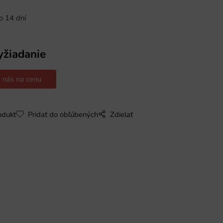
o 14 dní
yžiadanie
 nás na cenu
odukt
Pridať do obľúbených
Zdielať