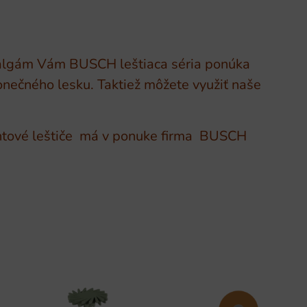
amalgám Vám BUSCH leštiaca séria ponúka
onečného lesku. Taktiež môžete využiť naše
mantové leštiče má v ponuke firma BUSCH