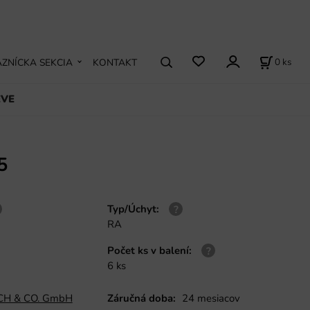
0
ks
ZNÍCKA SEKCIA
KONTAKT
EVE
5
Typ/Úchyt
:
RA
Počet ks v balení
:
6 ks
H & CO. GmbH
Záručná doba:
24 mesiacov