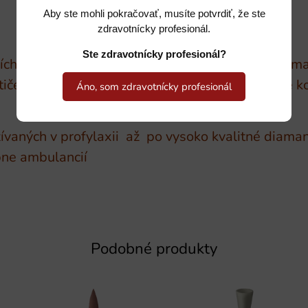
Aby ste mohli pokračovať, musíte potvrdiť, že ste
zdravotnícky profesionál.
Ste zdravotnícky profesionál?
ších materiálov ako sú zliatiny drahých kovov a 
iče na prvotné leštenie a zelené na dosiahnutie k
Áno, som zdravotnícky profesionál
užívaných v profylaxii až po vysoko kvalitné dia
ubne ambulancií
Podobné produkty