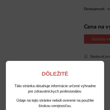
Dostupnosť:
d
Cena na v
Opýtajte sa
Sledovať pr
DÔLEŽITÉ
Popis
Potrebujete poradiť?
Táto stránka obsahuje informácie určené výhradne
pre zdravotníckych profesionálov.
Údaje na tejto stránke neboli overené na použitie
širokou verejnosťou.