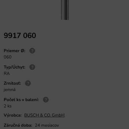
9917 060
Priemer Ø
:
060
Typ/Úchyt
:
RA
Zrnitosť
:
jemná
Počet ks v balení
:
2 ks
Výrobca:
BUSCH & CO. GmbH
Záručná doba:
24 mesiacov