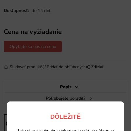
Dostupnosť:
do 14 dní
Cena na vyžiadanie
Opýtajte sa nás na cenu
Sledovať produkt
Pridať do obľúbených
Zdielať
Popis
Potrebujete poradiť?
DÔLEŽITÉ
Táto stránka obsahuje informácie určené výhradne