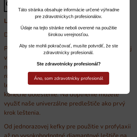
Táto stránka obsahuje informácie určené výhradne
pre zdravotníckych profesionálov.
Leštiace nástroje BUSCH
Údaje na tejto stránke neboli overené na použitie
DIA-kompozitné leštiče
širokou verejnosťou.
Aby ste mohli pokračovať, musíte potvrdiť, že ste
Pre optimálny dvojstupňový lesk kompozitu (aj
zdravotnícky profesionál.
vysokoplnený) sa Vám hodí séria diamantom
Ste zdravotnícky profesionál?
napustených leštičov, ktoré sú k dispozícii v
rôznych variantoch. Naše ružovo-béžové
Áno, som zdravotnícky profesionál
leštiče na lesk a naše bledosivo-béžové na
konečné doleštenie. Na doplnenie môžete
využiť naše univerzálne predleštiče ako prvý
krok leštenia.
Od jednorazovej kefky pre použitie v profylaxii
až po vysokohodnotné diamantové leštiče na