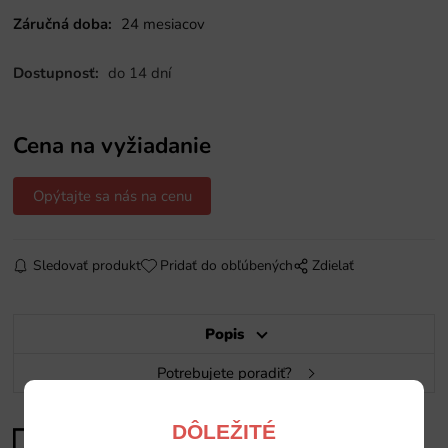
Záručná doba:
24 mesiacov
Dostupnosť:
do 14 dní
Cena na vyžiadanie
Opýtajte sa nás na cenu
Sledovať produkt
Pridať do obľúbených
Zdielať
Popis
Potrebujete poradiť?
DÔLEŽITÉ