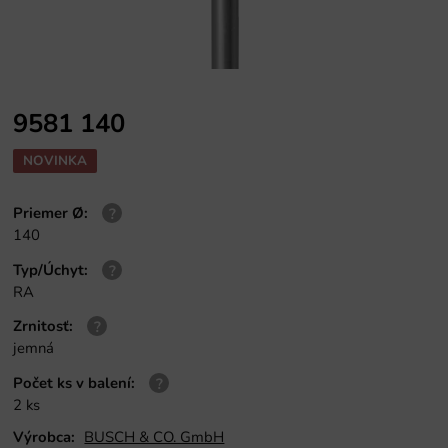
9581 140
NOVINKA
Priemer Ø
:
140
Typ/Úchyt
:
RA
Zrnitosť
:
jemná
Počet ks v balení
:
2 ks
Výrobca:
BUSCH & CO. GmbH