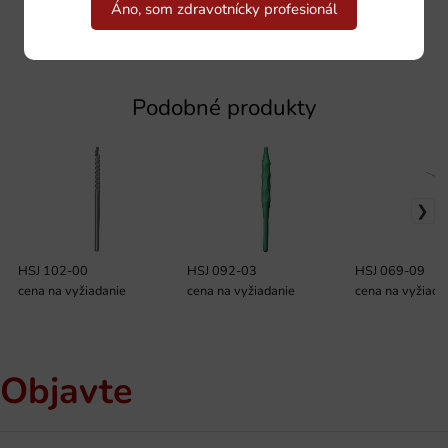
Áno, som zdravotnícky profesionál
Podobné produkty
HSJ 102-00
HSJ 092-03
HSJ 069-09
cena na vyžiadanie
cena na vyžiadanie
cena na vyžiada
Objavte