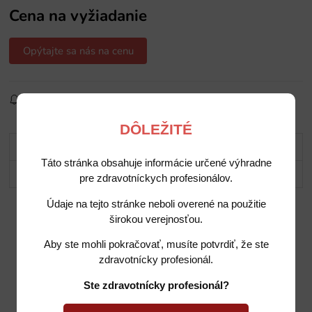
Cena na vyžiadanie
Opýtajte sa nás na cenu
Sledovať produkt
Pridať do obľúbených
Zdielať
DÔLEŽITÉ
Popis
Táto stránka obsahuje informácie určené výhradne
Potrebujete poradiť?
pre zdravotníckych profesionálov.
Údaje na tejto stránke neboli overené na použitie
širokou verejnosťou.
Aby ste mohli pokračovať, musíte potvrdiť, že ste
zdravotnícky profesionál.
Ste zdravotnícky profesionál?