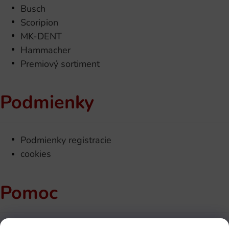
Busch
Scoripion
MK-DENT
Hammacher
Premiový sortiment
Podmienky
Podmienky registracie
cookies
Pomoc