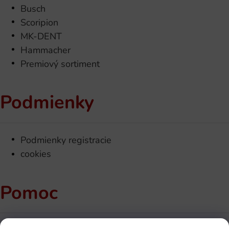
Busch
Scoripion
MK-DENT
Hammacher
Premiový sortiment
Podmienky
Podmienky registracie
cookies
Pomoc