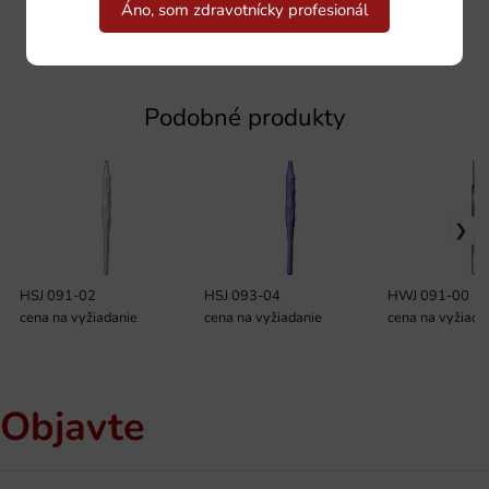
Áno, som zdravotnícky profesionál
Podobné produkty
HSJ 091-02
HSJ 093-04
HWJ 091-00
cena na vyžiadanie
cena na vyžiadanie
cena na vyžiada
Objavte