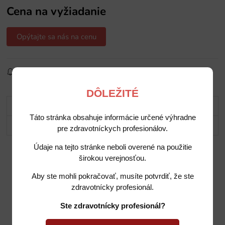
Cena na vyžiadanie
Opýtajte sa nás na cenu
Sledovať produkt
Pridať do obľúbených
Zdielať
DÔLEŽITÉ
Popis
Táto stránka obsahuje informácie určené výhradne
Potrebujete poradiť?
pre zdravotníckych profesionálov.
Údaje na tejto stránke neboli overené na použitie
širokou verejnosťou.
Aby ste mohli pokračovať, musíte potvrdiť, že ste
zdravotnícky profesionál.
Ste zdravotnícky profesionál?