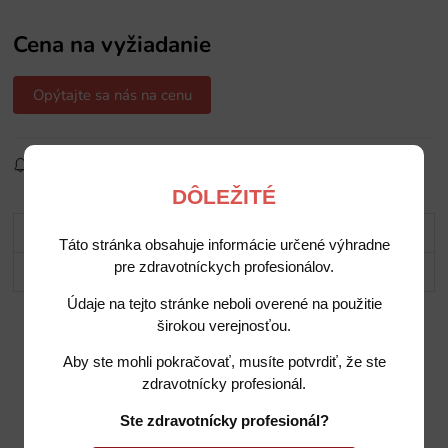
Cena na vyžiadanie
Opýtajte sa nás na cenu
Sledovať produkt
Pridať do obľúbených
Zdielať
DÔLEŽITÉ
Popis
Táto stránka obsahuje informácie určené výhradne
pre zdravotníckych profesionálov.
Potrebujete poradiť?
Údaje na tejto stránke neboli overené na použitie
širokou verejnosťou.
Aby ste mohli pokračovať, musíte potvrdiť, že ste
zdravotnícky profesionál.
Ste zdravotnícky profesionál?