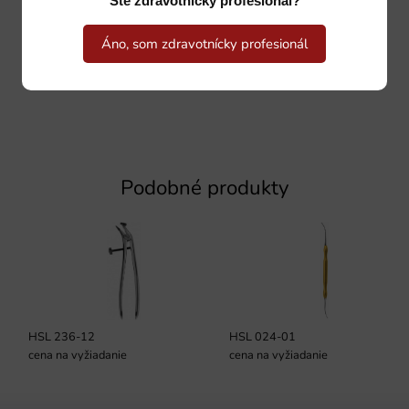
Ste zdravotnícky profesionál?
Áno, som zdravotnícky profesionál
Podobné produkty
HSL 236-12
HSL 024-01
cena na vyžiadanie
cena na vyžiadanie