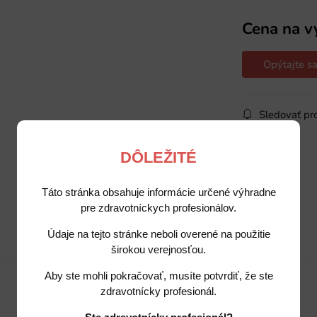
Cena na v
Opýtajte sa
Sledovať pr
DÔLEŽITÉ
Táto stránka obsahuje informácie určené výhradne
pre zdravotníckych profesionálov.
Údaje na tejto stránke neboli overené na použitie
Popis
Potrebujete poradiť?
širokou verejnosťou.
Aby ste mohli pokračovať, musíte potvrdiť, že ste
zdravotnícky profesionál.