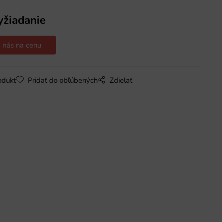
yžiadanie
 nás na cenu
odukt
Pridať do obľúbených
Zdielať