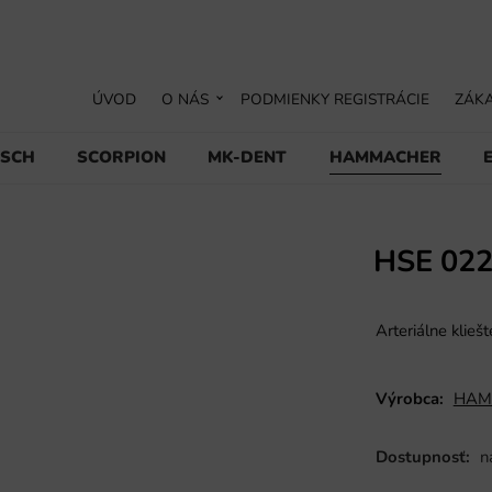
ÚVOD
O NÁS
PODMIENKY REGISTRÁCIE
ZÁKA
USCH
SCORPION
MK-DENT
HAMMACHER
HSE 022
Arteriálne klie
Výrobca:
HAM
Dostupnosť:
n