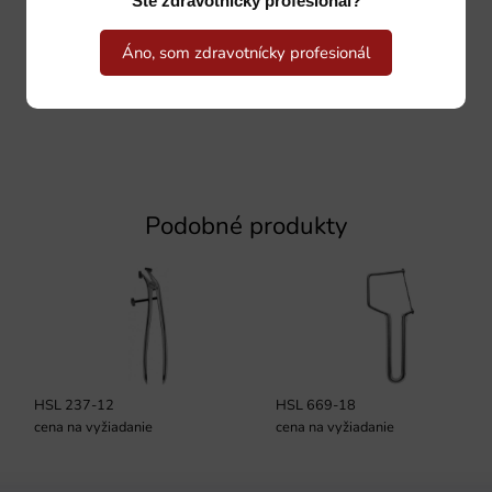
Ste zdravotnícky profesionál?
Áno, som zdravotnícky profesionál
Podobné produkty
HSL 237-12
HSL 669-18
cena na vyžiadanie
cena na vyžiadanie