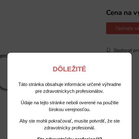
Cena na v
Opýtajte sa
Sledovať pr
DÔLEŽITÉ
Táto stránka obsahuje informácie určené výhradne
pre zdravotníckych profesionálov.
Údaje na tejto stránke neboli overené na použitie
Popis
Potrebujete poradiť?
širokou verejnosťou.
Aby ste mohli pokračovať, musíte potvrdiť, že ste
zdravotnícky profesionál.