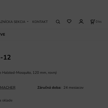
0
ks
ZNÍCKA SEKCIA
KONTAKT
EVE
-12
šte Halsted-Mosquito, 120 mm, rovný
MACHER
Záručná doba:
24 mesiacov
a sklade