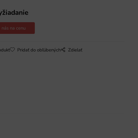
yžiadanie
 nás na cenu
odukt
Pridať do obľúbených
Zdielať