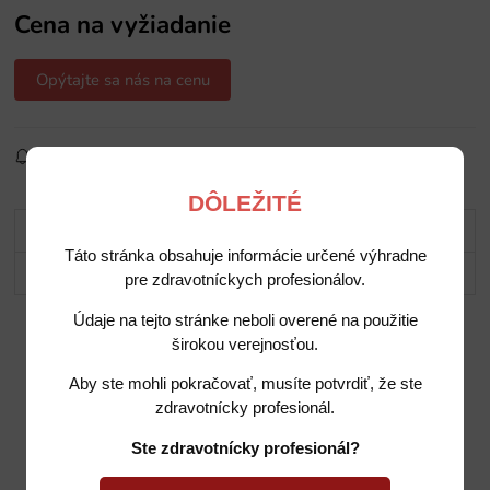
Cena na vyžiadanie
Opýtajte sa nás na cenu
Sledovať produkt
Pridať do obľúbených
Zdielať
DÔLEŽITÉ
Popis
Táto stránka obsahuje informácie určené výhradne
Potrebujete poradiť?
pre zdravotníckych profesionálov.
Údaje na tejto stránke neboli overené na použitie
širokou verejnosťou.
Aby ste mohli pokračovať, musíte potvrdiť, že ste
zdravotnícky profesionál.
Ste zdravotnícky profesionál?