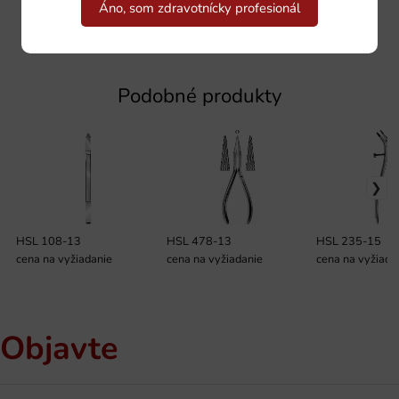
Áno, som zdravotnícky profesionál
Podobné produkty
HSL 108-13
HSL 478-13
HSL 235-15
cena na vyžiadanie
cena na vyžiadanie
cena na vyžiada
Objavte