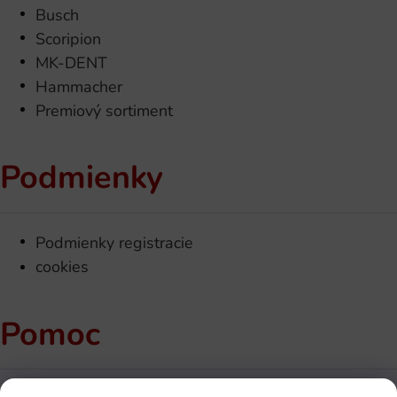
Busch
Scoripion
MK-DENT
Hammacher
Premiový sortiment
Podmienky
Podmienky registracie
cookies
Pomoc