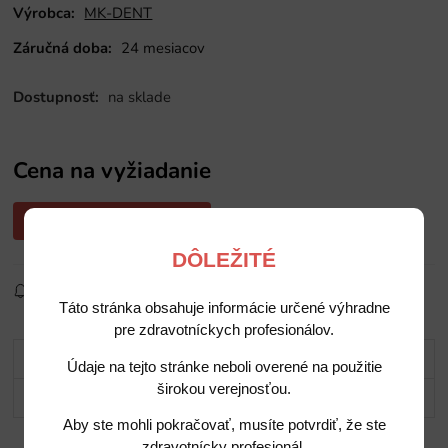
Výrobca:
MK-DENT
Záručná doba:
24 mesiacov
Dostupnosť:
na sklade
Cena na vyžiadanie
Opýtajte sa nás na cenu
DÔLEŽITÉ
Sledovať produkt
Pridať do obľúbených
Zdielať
Táto stránka obsahuje informácie určené výhradne
pre zdravotníckych profesionálov.
Popis
Údaje na tejto stránke neboli overené na použitie
širokou verejnosťou.
Potrebujete poradiť?
Aby ste mohli pokračovať, musíte potvrdiť, že ste
zdravotnícky profesionál.