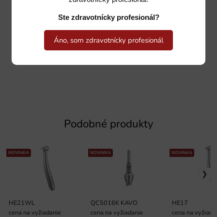
Ste zdravotnícky profesionál?
Áno, som zdravotnícky profesionál
Podobné produkty
NOVINKA
NOVINKA
NOVINKA
HE21WL
QC5016K KAVO
HE17
cena na vyžiadanie
cena na vyžiadanie
cena na vyžiada