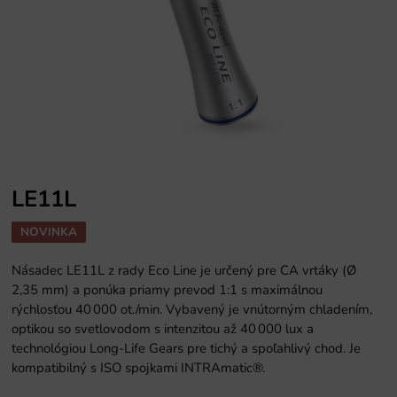
LE11L
NOVINKA
Násadec LE11L z rady Eco Line je určený pre CA vrtáky (Ø
2,35 mm) a ponúka priamy prevod 1:1 s maximálnou
rýchlosťou 40 000 ot./min. Vybavený je vnútorným chladením,
optikou so svetlovodom s intenzitou až 40 000 lux a
technológiou Long-Life Gears pre tichý a spoľahlivý chod. Je
kompatibilný s ISO spojkami INTRAmatic®.