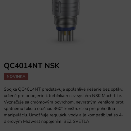
QC4014NT NSK
NOVINKA
Spojka QC4014NT predstavuje spoľahlivé riešenie bez optiky,
určené pre pripojenie k turbínkam cez systém NSK Mach-Lite.
Vyznačuje sa chrómovým povrchom, nevratným ventilom proti
spätnému toku a otočnou 360° konštrukciou pre pohodlnú
manipuláciu. Umožňuje reguláciu vody a je kompatibilná so 4-
dierovým Midwest napojením. BEZ SVETLA