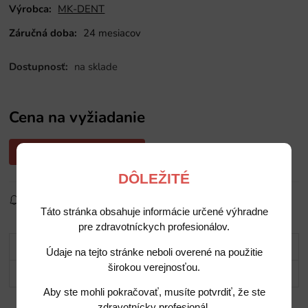
Výrobca:
MK-DENT
Záručná doba:
24 mesiacov
Dostupnosť:
na sklade
Cena na vyžiadanie
Opýtajte sa nás na cenu
DÔLEŽITÉ
Sledovať produkt
Pridať do obľúbených
Zdielať
Táto stránka obsahuje informácie určené výhradne
pre zdravotníckych profesionálov.
Popis
Údaje na tejto stránke neboli overené na použitie
širokou verejnosťou.
Potrebujete poradiť?
Aby ste mohli pokračovať, musíte potvrdiť, že ste
zdravotnícky profesionál.