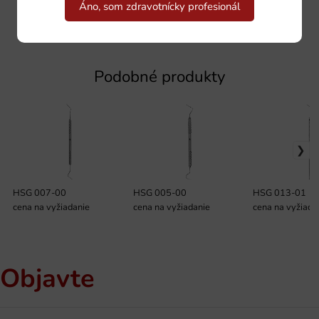
Áno, som zdravotnícky profesionál
Podobné produkty
HSG 007-00
HSG 005-00
HSG 013-01
cena na vyžiadanie
cena na vyžiadanie
cena na vyžiada
Objavte