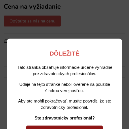
Cena na vyžiadanie
Opýtajte sa nás na cenu
Sledovať produkt
Pridať do obľúbených
Zdielať
DÔLEŽITÉ
Popis
Táto stránka obsahuje informácie určené výhradne
Potrebujete poradiť?
pre zdravotníckych profesionálov.
Údaje na tejto stránke neboli overené na použitie
širokou verejnosťou.
Aby ste mohli pokračovať, musíte potvrdiť, že ste
zdravotnícky profesionál.
Ste zdravotnícky profesionál?