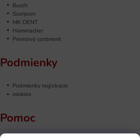
Busch
Scoripion
MK-DENT
Hammacher
Premiový sortiment
Podmienky
Podmienky registracie
cookies
Pomoc