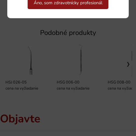
Áno, som zdravotnícky profesionál
Podobné produkty
HSJ 026-05
HSG 006-00
HSG 008-00
cena na vyžiadanie
cena na vyžiadanie
cena na vyžiada
Objavte