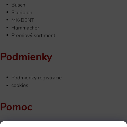
Busch
Scoripion
MK-DENT
Hammacher
Premiový sortiment
Podmienky
Podmienky registracie
cookies
Pomoc