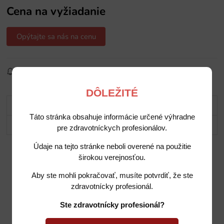
Cena na vyžiadanie
Opýtajte sa nás na cenu
Sledovať produkt
Pridať do obľúbených
Zdielať
DÔLEŽITÉ
Popis
Táto stránka obsahuje informácie určené výhradne
Potrebujete poradiť?
pre zdravotníckych profesionálov.
Údaje na tejto stránke neboli overené na použitie
širokou verejnosťou.
Aby ste mohli pokračovať, musíte potvrdiť, že ste
zdravotnícky profesionál.
Ste zdravotnícky profesionál?