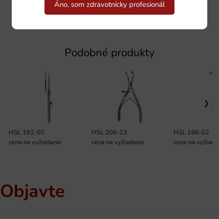
Áno, som zdravotnícky profesionál
Podobné produkty
HSL 192-00
HSL 206-13
HSL 186-02
cena na vyžiadanie
cena na vyžiadanie
cena na vyžiada
Objavte