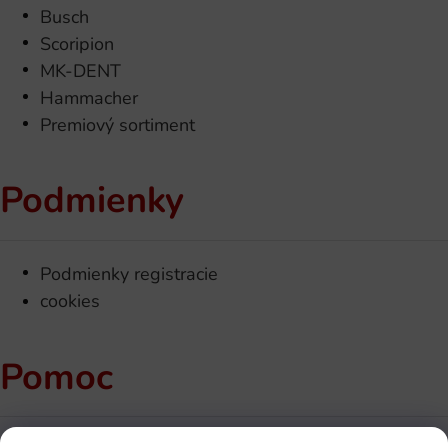
Busch
Scoripion
MK-DENT
Hammacher
Premiový sortiment
Podmienky
Podmienky registracie
cookies
Pomoc