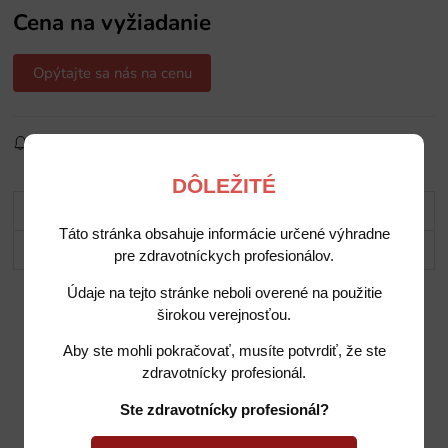
Cena na vyžiadanie
Opýtajte sa nás na cenu
Sledovať produkt
Pridať do obľúbených
Zdielať
DÔLEŽITÉ
Popis
Táto stránka obsahuje informácie určené výhradne
Potrebujete poradiť?
pre zdravotníckych profesionálov.
Údaje na tejto stránke neboli overené na použitie
širokou verejnosťou.
Aby ste mohli pokračovať, musíte potvrdiť, že ste
zdravotnícky profesionál.
Ste zdravotnícky profesionál?