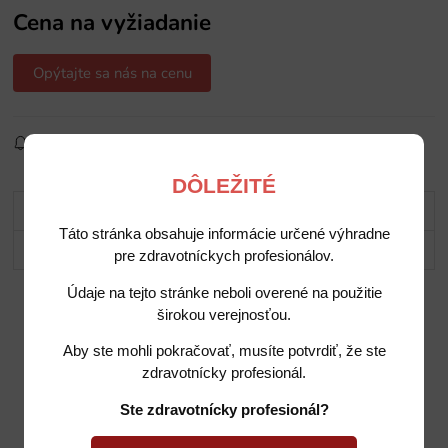
Cena na vyžiadanie
Opýtajte sa nás na cenu
Sledovať produkt
Pridať do obľúbených
Zdielať
DÔLEŽITÉ
Popis
Táto stránka obsahuje informácie určené výhradne
Potrebujete poradiť?
pre zdravotníckych profesionálov.
Údaje na tejto stránke neboli overené na použitie
širokou verejnosťou.
Aby ste mohli pokračovať, musíte potvrdiť, že ste
zdravotnícky profesionál.
Ste zdravotnícky profesionál?