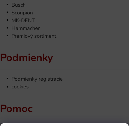
Busch
Scoripion
MK-DENT
Hammacher
Premiový sortiment
Podmienky
Podmienky registracie
cookies
Pomoc