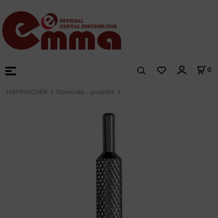
0
HAMMACHER
Sťahováky - protetika