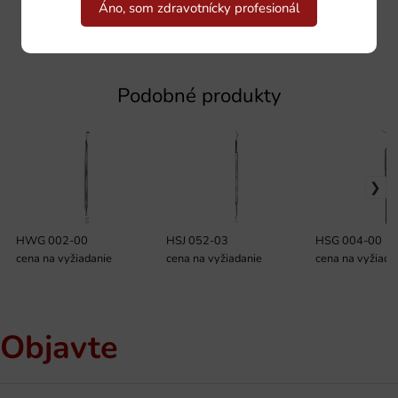
Áno, som zdravotnícky profesionál
Podobné produkty
HWG 002-00
HSJ 052-03
HSG 004-00
cena na vyžiadanie
cena na vyžiadanie
cena na vyžiada
Objavte