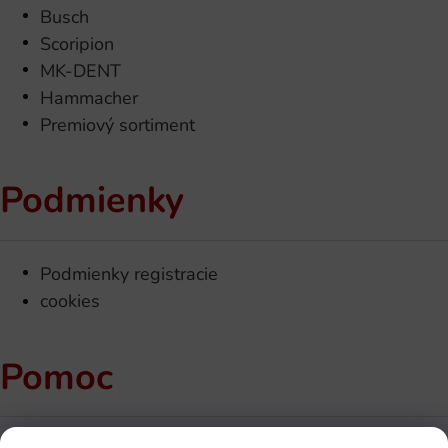
Busch
Scoripion
MK-DENT
Hammacher
Premiový sortiment
Podmienky
Podmienky registracie
cookies
Pomoc