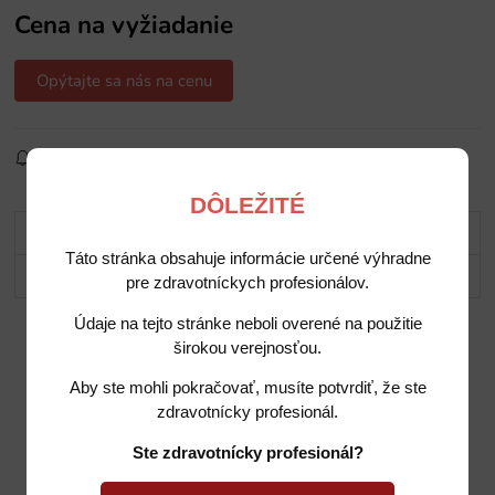
Cena na vyžiadanie
Opýtajte sa nás na cenu
Sledovať produkt
Pridať do obľúbených
Zdielať
DÔLEŽITÉ
Popis
Táto stránka obsahuje informácie určené výhradne
Potrebujete poradiť?
pre zdravotníckych profesionálov.
Údaje na tejto stránke neboli overené na použitie
širokou verejnosťou.
Aby ste mohli pokračovať, musíte potvrdiť, že ste
zdravotnícky profesionál.
Ste zdravotnícky profesionál?