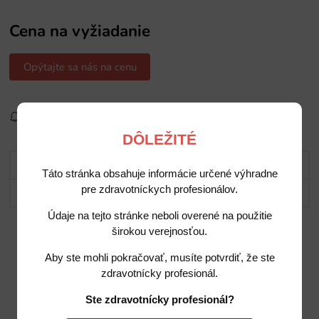
Cena na vyžiadanie
Opýtajte sa nás na cenu
Sledovať produkt
Pridať do obľúbených
Zdielať
DÔLEŽITÉ
Popis
Táto stránka obsahuje informácie určené výhradne
pre zdravotníckych profesionálov.
Potrebujete poradiť?
Údaje na tejto stránke neboli overené na použitie
širokou verejnosťou.
Aby ste mohli pokračovať, musíte potvrdiť, že ste
zdravotnícky profesionál.
Ste zdravotnícky profesionál?