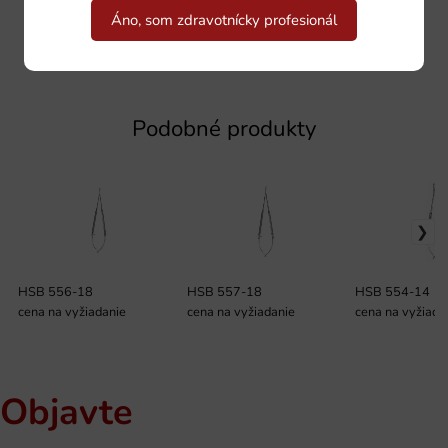
Áno, som zdravotnícky profesionál
Podobné produkty
HSB 556-18
HSB 557-18
HSB 554-14
cena na vyžiadanie
cena na vyžiadanie
cena na vyžiada
Objavte