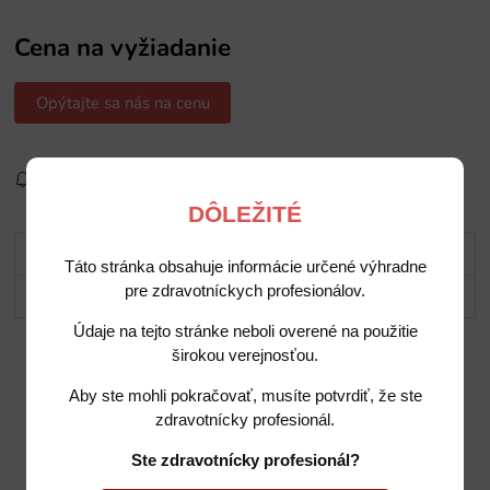
Cena na vyžiadanie
Opýtajte sa nás na cenu
Sledovať produkt
Pridať do obľúbených
Zdielať
DÔLEŽITÉ
Popis
Táto stránka obsahuje informácie určené výhradne
pre zdravotníckych profesionálov.
Potrebujete poradiť?
Údaje na tejto stránke neboli overené na použitie
širokou verejnosťou.
Aby ste mohli pokračovať, musíte potvrdiť, že ste
zdravotnícky profesionál.
Ste zdravotnícky profesionál?