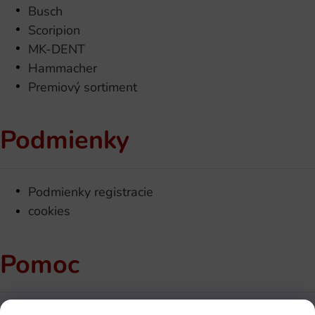
Busch
Scoripion
MK-DENT
Hammacher
Premiový sortiment
Podmienky
Podmienky registracie
cookies
Pomoc