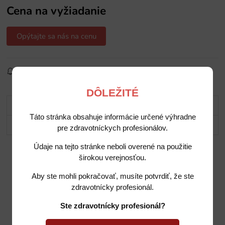
Cena na vyžiadanie
Opýtajte sa nás na cenu
Sledovať produkt
Pridať do obľúbených
Zdielať
DÔLEŽITÉ
Popis
Táto stránka obsahuje informácie určené výhradne
Potrebujete poradiť?
pre zdravotníckych profesionálov.
Údaje na tejto stránke neboli overené na použitie
širokou verejnosťou.
Aby ste mohli pokračovať, musíte potvrdiť, že ste
zdravotnícky profesionál.
Ste zdravotnícky profesionál?