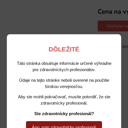
Cena na v
Opýtajte sa
Sledovať pr
DÔLEŽITÉ
Táto stránka obsahuje informácie určené výhradne
pre zdravotníckych profesionálov.
Popis
Potrebujete poradiť?
Údaje na tejto stránke neboli overené na použitie
širokou verejnosťou.
Aby ste mohli pokračovať, musíte potvrdiť, že ste
zdravotnícky profesionál.
Ste zdravotnícky profesionál?
Áno, som zdravotnícky profesionál