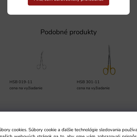
Podobné produkty
HSB 019-11
HSB 301-11
cena na vyžiadanie
cena na vyžiadanie
Podmienky
úbory cookies. Súbory cookie a ďalšie technológie sledovania použí
a našich webových stránok na to, aby sme vám zobrazovali prispô