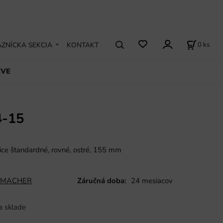
0
ks
ZNÍCKA SEKCIA
KONTAKT
EVE
4-15
nice štandardné, rovné, ostré, 155 mm
MACHER
Záručná doba:
24 mesiacov
a sklade