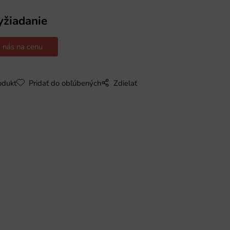
yžiadanie
 nás na cenu
odukt
Pridať do obľúbených
Zdielať