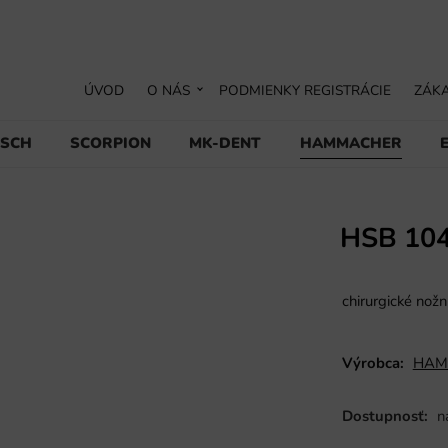
ÚVOD
O NÁS
PODMIENKY REGISTRÁCIE
ZÁKA
USCH
SCORPION
MK-DENT
HAMMACHER
HSB 10
chirurgické nož
Výrobca:
HAM
Dostupnosť:
n