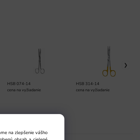
HSB 074-14
HSB 314-14
cena na vyžiadanie
cena na vyžiadanie
Pomoc
vame na zlepšenie vášho
sobený obsah a cielené