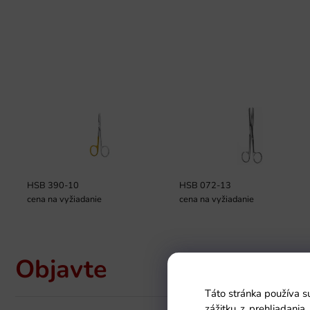
HSB 390-10
HSB 072-13
cena na vyžiadanie
cena na vyžiadanie
Objavte
Táto stránka používa s
zážitku z prehliadani