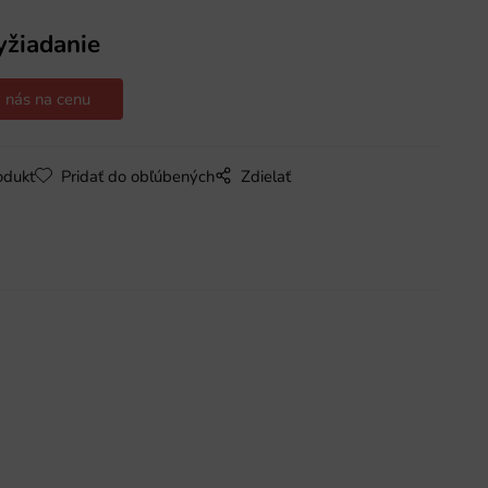
yžiadanie
 nás na cenu
odukt
Pridať do obľúbených
Zdielať