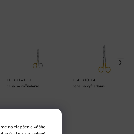
HSB 0141-11
HSB 310-14
cena na vyžiadanie
cena na vyžiadanie
Pomoc
vame na zlepšenie vášho
sobený obsah a cielené