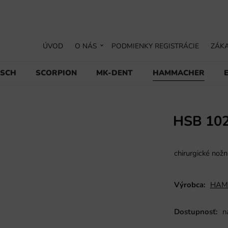
ÚVOD
O NÁS
PODMIENKY REGISTRÁCIE
ZÁKA
USCH
SCORPION
MK-DENT
HAMMACHER
HSB 10
chirurgické nož
Výrobca:
HAM
Dostupnosť:
n