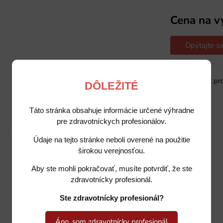
Cena na v
Opýtajte sa
Sledovať pr
DÔLEŽITÉ
Táto stránka obsahuje informácie určené výhradne
pre zdravotníckych profesionálov.
Popis
Potrebujete poradiť?
Údaje na tejto stránke neboli overené na použitie
širokou verejnosťou.
Aby ste mohli pokračovať, musíte potvrdiť, že ste
zdravotnícky profesionál.
Ste zdravotnícky profesionál?
Áno, som zdravotnícky profesionál