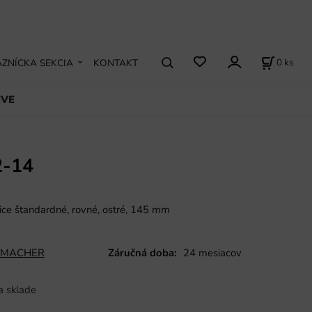
0
ks
ZNÍCKA SEKCIA
KONTAKT
EVE
2-14
nice štandardné, rovné, ostré, 145 mm
MACHER
Záručná doba:
24 mesiacov
a sklade