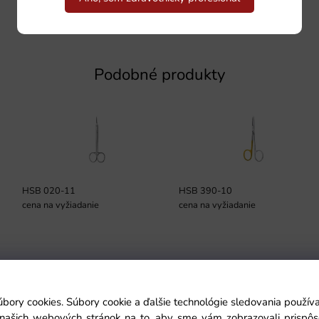
Podobné produkty
HSB 020-11
HSB 390-10
cena na vyžiadanie
cena na vyžiadanie
Podmienky
úbory cookies. Súbory cookie a ďalšie technológie sledovania použí
a našich webových stránok na to, aby sme vám zobrazovali prispô