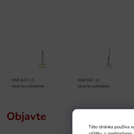
HSB 422-13
HSB 047-11
cena na vyžiadanie
cena na vyžiadanie
Objavte
Táto stránka používa s
zážitku z prehliadani