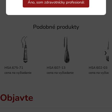
Áno, som zdravotnícky profesionál
Podobné produkty
HSA 675-71
HSA 607-13
HSA 602-03
cena na vyžiadanie
cena na vyžiadanie
cena na vyžiada
Objavte