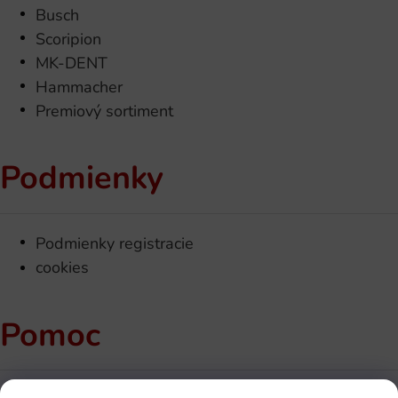
Busch
Scoripion
MK-DENT
Hammacher
Premiový sortiment
Podmienky
Podmienky registracie
cookies
Pomoc