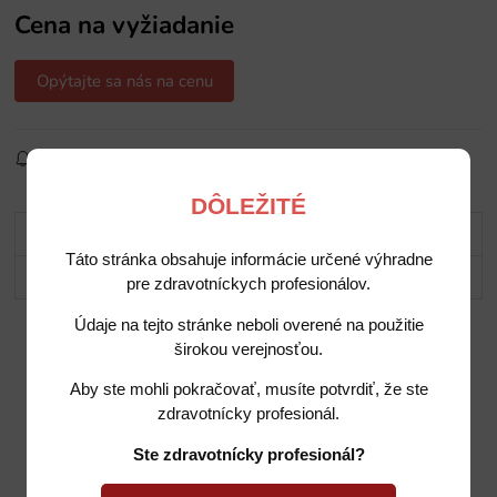
Cena na vyžiadanie
Opýtajte sa nás na cenu
Sledovať produkt
Pridať do obľúbených
Zdielať
DÔLEŽITÉ
Popis
Táto stránka obsahuje informácie určené výhradne
Potrebujete poradiť?
pre zdravotníckych profesionálov.
Údaje na tejto stránke neboli overené na použitie
širokou verejnosťou.
Aby ste mohli pokračovať, musíte potvrdiť, že ste
zdravotnícky profesionál.
Ste zdravotnícky profesionál?