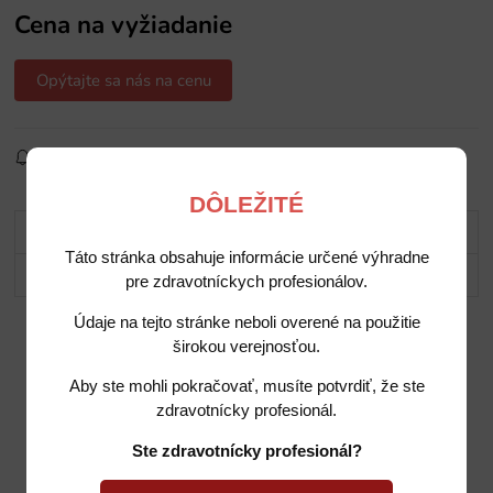
Cena na vyžiadanie
Opýtajte sa nás na cenu
Sledovať produkt
Pridať do obľúbených
Zdielať
DÔLEŽITÉ
Popis
Táto stránka obsahuje informácie určené výhradne
Potrebujete poradiť?
pre zdravotníckych profesionálov.
Údaje na tejto stránke neboli overené na použitie
širokou verejnosťou.
Aby ste mohli pokračovať, musíte potvrdiť, že ste
zdravotnícky profesionál.
Ste zdravotnícky profesionál?