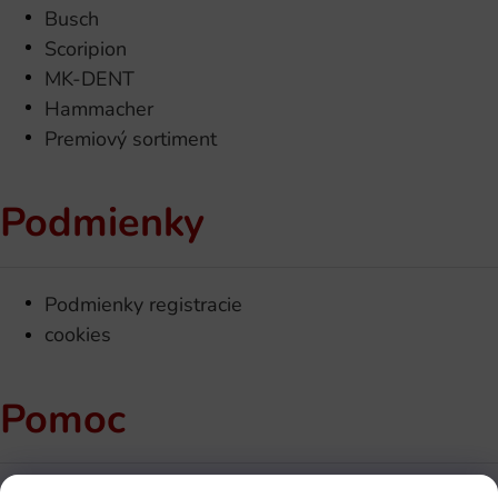
Busch
Scoripion
MK-DENT
Hammacher
Premiový sortiment
Podmienky
Podmienky registracie
cookies
Pomoc