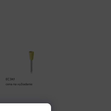
EC3Kf
cena na vyžiadanie
Pomoc