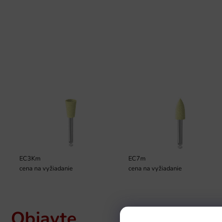
EC3Km
EC7m
cena na vyžiadanie
cena na vyžiadanie
Objavte