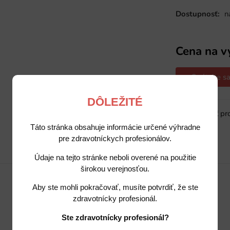
Dostupnosť:
n
Cena na v
Opýtajte sa
DÔLEŽITÉ
Sledovať pr
Táto stránka obsahuje informácie určené výhradne
pre zdravotníckych profesionálov.
Popis
Potrebujete poradiť?
Údaje na tejto stránke neboli overené na použitie
širokou verejnosťou.
Aby ste mohli pokračovať, musíte potvrdiť, že ste
zdravotnícky profesionál.
Ste zdravotnícky profesionál?