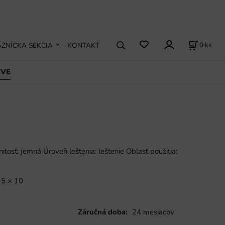
0
ks
ZNÍCKA SEKCIA
KONTAKT
EVE
itosť: jemná Úroveň leštenia: leštenie Oblasť použitia:
 5 × 10
Záručná doba:
24 mesiacov