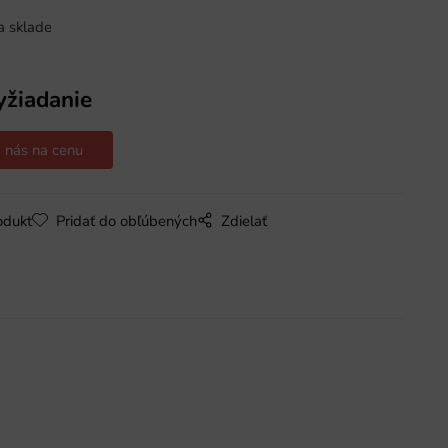
a sklade
yžiadanie
 nás na cenu
odukt
Pridať do obľúbených
Zdielať