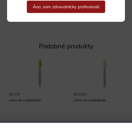
Áno, som zdravotnícky profesionál
Podobné produkty
EC11f
EC11m
cena na vyžiadanie
cena na vyžiadanie
Podmienky