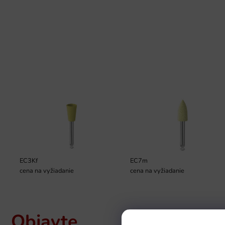
EC3Kf
EC7m
cena na vyžiadanie
cena na vyžiadanie
Objavte