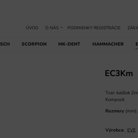
ÚVOD
O NÁS
PODMIENKY REGISTRÁCIE
ZÁKA
USCH
SCORPION
MK-DENT
HAMMACHER
EC3Km
Tvar: kalíšok Zr
Kompozit
Rozmery
(mm): 
Výrobca:
EVE