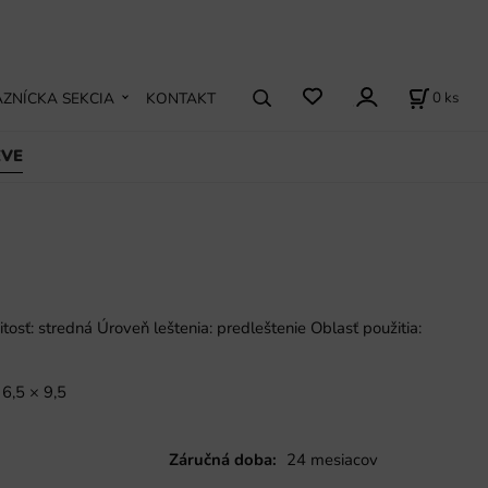
0
ks
ZNÍCKA SEKCIA
KONTAKT
EVE
nitosť: stredná Úroveň leštenia: predleštenie Oblasť použitia:
6,5 × 9,5
Záručná doba:
24 mesiacov