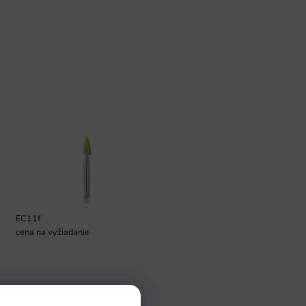
EC11f
cena na vyžiadanie
Pomoc