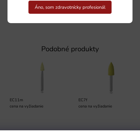
Áno, som zdravotnícky profesionál
Podobné produkty
EC11m
EC7f
cena na vyžiadanie
cena na vyžiadanie
Podmienky