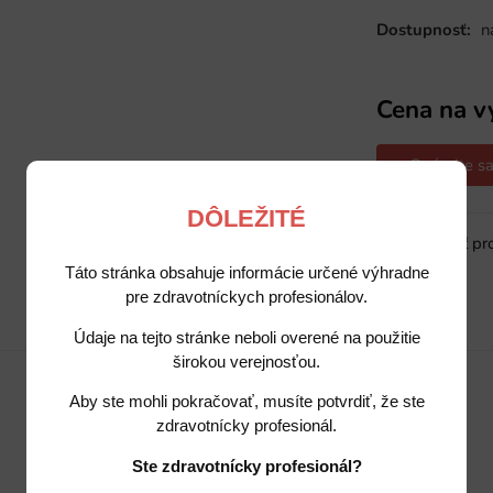
Dostupnosť:
n
Cena na v
Opýtajte sa
DÔLEŽITÉ
Sledovať pr
Táto stránka obsahuje informácie určené výhradne
pre zdravotníckych profesionálov.
Popis
Potrebujete poradiť?
Údaje na tejto stránke neboli overené na použitie
širokou verejnosťou.
Aby ste mohli pokračovať, musíte potvrdiť, že ste
zdravotnícky profesionál.
Ste zdravotnícky profesionál?