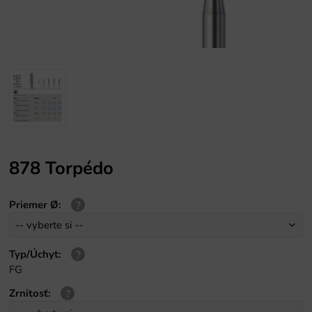
878 Torpédo
Priemer Ø
:
Typ/Úchyt
:
FG
Zrnitosť
: