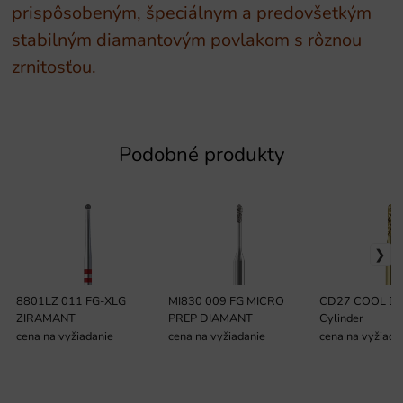
prispôsobeným, špeciálnym a predovšetkým
stabilným diamantovým povlakom s rôznou
zrnitosťou.
Podobné produkty
8801LZ 011 FG-XLG
MI830 009 FG MICRO
CD27 COOL D
ZIRAMANT
PREP DIAMANT
Cylinder
cena na vyžiadanie
cena na vyžiadanie
cena na vyžiada