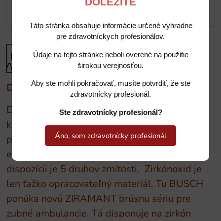
DÔLEŽITÉ
Potrebujete poradiť?
Táto stránka obsahuje informácie určené výhradne
pre zdravotníckych profesionálov.
Údaje na tejto stránke neboli overené na použitie
širokou verejnosťou.
Aby ste mohli pokračovať, musíte potvrdiť, že ste
Diamantové nástroje BUSCH
zdravotnícky profesionál.
Diamantové nástroje v osvedčenej vysokej
Ste zdravotnícky profesionál?
kvalite BUSCH. Najvyššia precíznosť. Tento
Áno, som zdravotnícky profesionál
produktový program sa vyznačuje
efektívnosťou a vysokou výkonnosťou. K
dispozícii je 5 druhov zrnitosti. Zirkónoxid je
len ťažko opracovateľný materiál. Tu BUSCH
ponúka novú ZIRAMANT brúsnu sériu pre
zubné ambulancie. Tá disponuje na zirkón