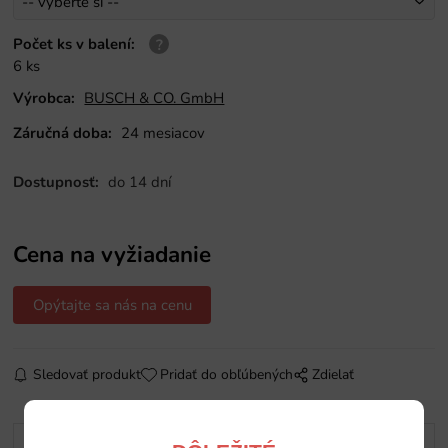
Počet ks v balení
:
6 ks
Výrobca:
BUSCH & CO. GmbH
Záručná doba:
24 mesiacov
Dostupnosť:
do 14 dní
Cena na vyžiadanie
Opýtajte sa nás na cenu
Sledovať produkt
Pridať do obľúbených
Zdielať
Popis