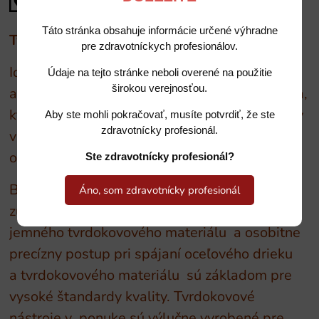
Táto stránka obsahuje informácie určené výhradne
Tvrdokovové nástroje BUSCH
pre zdravotníckych profesionálov.
Ide o kombináciu najmenších pracovných častí
Údaje na tejto stránke neboli overené na použitie
širokou verejnosťou.
a štíhleho, dlhého krku diamantového nástroja,
ktorá umožňuje prácu cez tie najmenšie otvory
Aby ste mohli pokračovať, musíte potvrdiť, že ste
zdravotnícky profesionál.
v rámci vrstvy skloviny, bez zbytočného
otvárania zdravej skloviny.
Ste zdravotnícky profesionál?
BUSCH - prvým výrobcom tvrdokovového
Áno, som zdravotnícky profesionál
zubného nástroja v Nemecku. Použitie
jemného tvrdokovového materiálu a osobitne
precízny postup pri spájaní oceľového drieku
a tvrdokovového materiálu sú základom pre
vysoké štandardy kvality. Tvrdokovové
nástroje v ponuke sú výlučne vyrobené pre