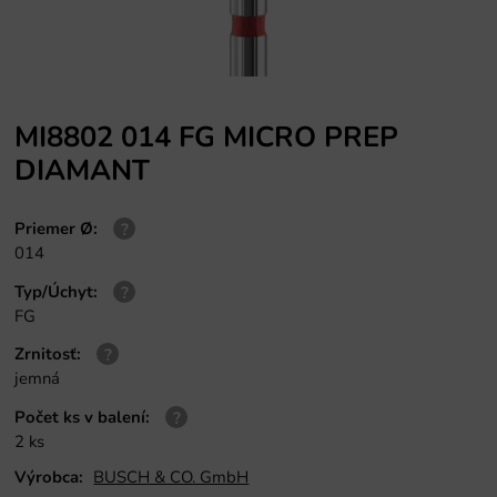
MI8802 014 FG MICRO PREP
DIAMANT
Priemer Ø
:
014
Typ/Úchyt
:
FG
Zrnitosť
:
jemná
Počet ks v balení
:
2 ks
Výrobca:
BUSCH & CO. GmbH