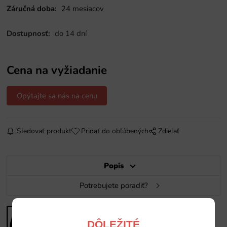
Záručná doba:
24 mesiacov
Dostupnosť:
do 14 dní
Cena na vyžiadanie
Opýtajte sa nás na cenu
Sledovať produkt
Pridať do obľúbených
Zdielať
Popis
Potrebujete poradiť?
DÔLEŽITÉ