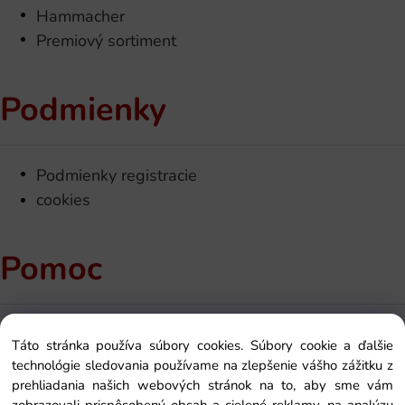
Hammacher
Premiový sortiment
Podmienky
Podmienky registracie
cookies
Pomoc
Kontakt
Táto stránka používa súbory cookies. Súbory cookie a ďalšie
Ako si objednať
technológie sledovania používame na zlepšenie vášho zážitku z
O nás
prehliadania našich webových stránok na to, aby sme vám