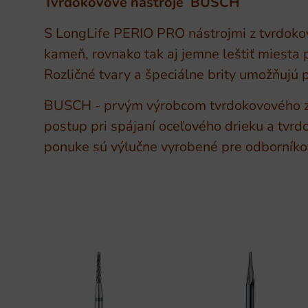
Tvrdokovové nástroje BUSCH
S LongLife PERIO PRO nástrojmi z tvrdokov
kameň, rovnako tak aj jemne leštiť miesta
Rozličné tvary a špeciálne brity umožňujú p
BUSCH - prvým výrobcom tvrdokovového zu
postup pri spájaní oceľového drieku a tvr
ponuke sú výlučne vyrobené pre odborníkov