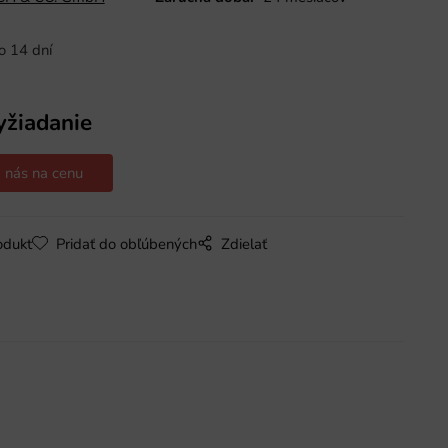
o 14 dní
yžiadanie
 nás na cenu
odukt
Pridať do obľúbených
Zdielať