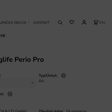
0
ks
ZNÍCKA SEKCIA
KONTAKT
EVE
life Perio Pro
Typ/Úchyt
:
RA
ní
:
H & CO. GmbH
Záručná doba:
24 mesiacov