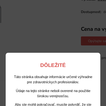
Dostupnosť:
d
Cena na v
Opýtajte sa
Sledovať pr
DÔLEŽITÉ
Popis
Potrebujete poradiť?
Táto stránka obsahuje informácie určené výhradne
pre zdravotníckych profesionálov.
Údaje na tejto stránke neboli overené na použitie
širokou verejnosťou.
Aby ste mohli pokračovať, musíte potvrdiť, že ste