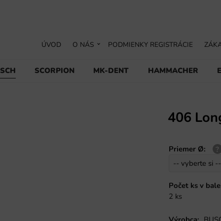
ÚVOD
O NÁS
PODMIENKY REGISTRÁCIE
ZÁKA
USCH
SCORPION
MK-DENT
HAMMACHER
406 Long
Priemer Ø
:
Počet ks v bale
2 ks
Výrobca:
BUSC