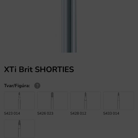
XTi Brit SHORTIES
Tvar/Figúra
:
S423 014
S426 023
S428 012
S433 014