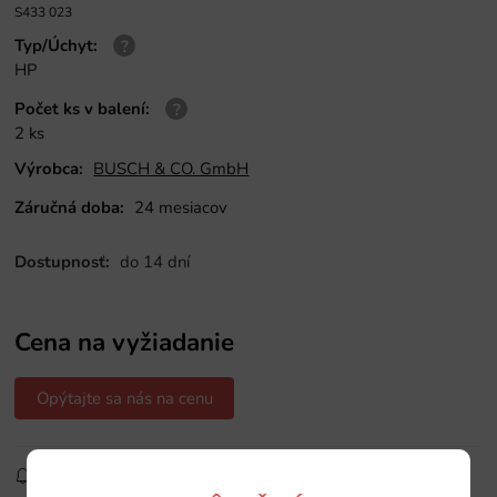
S433 023
Typ/Úchyt
:
HP
Počet ks v balení
:
2 ks
Výrobca:
BUSCH & CO. GmbH
Záručná doba:
24 mesiacov
Dostupnosť:
do 14 dní
Cena na vyžiadanie
Opýtajte sa nás na cenu
Sledovať produkt
Pridať do obľúbených
Zdielať