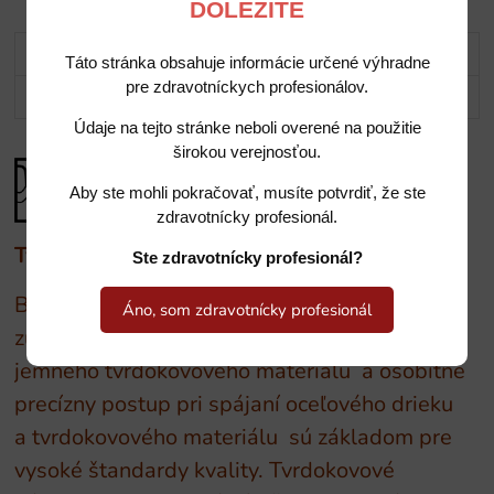
DÔLEŽITÉ
Popis
Táto stránka obsahuje informácie určené výhradne
pre zdravotníckych profesionálov.
Potrebujete poradiť?
Údaje na tejto stránke neboli overené na použitie
širokou verejnosťou.
Aby ste mohli pokračovať, musíte potvrdiť, že ste
zdravotnícky profesionál.
Tvrdokovové nástroje BUSCH
Ste zdravotnícky profesionál?
BUSCH - prvým výrobcom tvrdokovového
Áno, som zdravotnícky profesionál
zubného nástroja v Nemecku. Použitie
jemného tvrdokovového materiálu a osobitne
precízny postup pri spájaní oceľového drieku
a tvrdokovového materiálu sú základom pre
vysoké štandardy kvality. Tvrdokovové