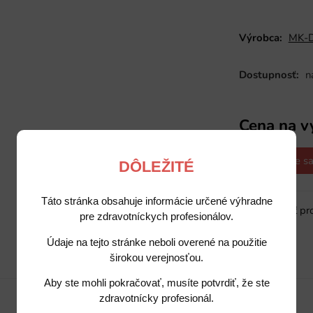
Výrobca:
MK-
Dostupnosť:
n
Cena na v
Opýtajte sa
DÔLEŽITÉ
Táto stránka obsahuje informácie určené výhradne
Sledovať pr
pre zdravotníckych profesionálov.
Údaje na tejto stránke neboli overené na použitie
širokou verejnosťou.
Popis
Potrebujete poradiť?
Aby ste mohli pokračovať, musíte potvrdiť, že ste
zdravotnícky profesionál.