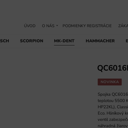
ÚVOD
O NÁS
PODMIENKY REGISTRÁCIE
ZÁKA
USCH
SCORPION
MK-DENT
HAMMACHER
QC6016
NOVINKA
Spojka QC6016K 
teplotou 5500 K
HP22KL), Class
Eco. Hliníkový k
ventil zabezpeču
náhradná žiarov