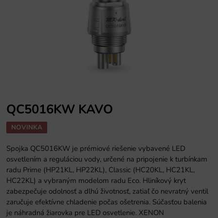
QC5016KW KAVO
NOVINKA
Spojka QC5016KW je prémiové riešenie vybavené LED
osvetlením a reguláciou vody, určené na pripojenie k turbínkam
radu Prime (HP21KL, HP22KL), Classic (HC20KL, HC21KL,
HC22KL) a vybraným modelom radu Eco. Hliníkový kryt
zabezpečuje odolnosť a dlhú životnosť, zatiaľ čo nevratný ventil
zaručuje efektívne chladenie počas ošetrenia. Súčasťou balenia
je náhradná žiarovka pre LED osvetlenie. XENON