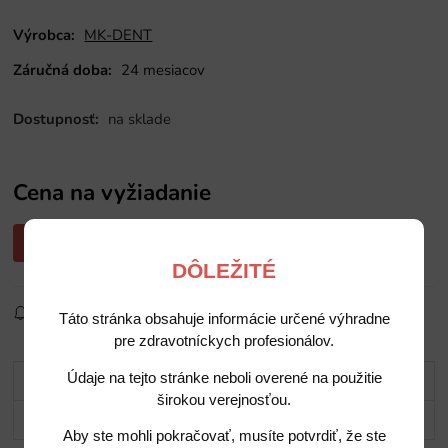
Výrobca:
MK-DENT
Záručná doba:
24 mesiacov
Dostupnosť:
na sklade
Cena na vyžiadanie
Opýtajte sa nás na cenu
DÔLEŽITÉ
Sledovať produkt
Pridať do obľúbených
Zdielať
Táto stránka obsahuje informácie určené výhradne
pre zdravotníckych profesionálov.
Údaje na tejto stránke neboli overené na použitie
Popis
širokou verejnosťou.
Potrebujete poradiť?
Aby ste mohli pokračovať, musíte potvrdiť, že ste