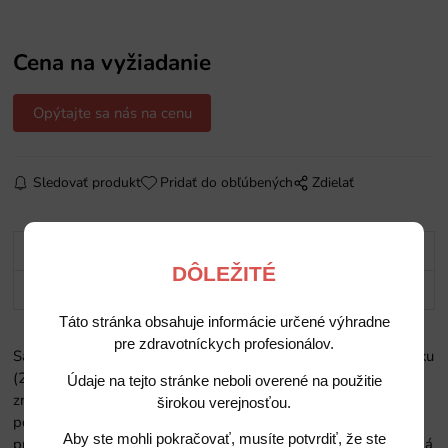
Cena na vyžiadanie
Opýtajte sa nás na cenu
Sledovať produkt
Pridať do obľúbených
Zdielať
Popis
DÔLEŽITÉ
Potrebujete poradiť?
Táto stránka obsahuje informácie určené výhradne
pre zdravotníckych profesionálov.
Sada slúchadiel do uší Scorpion Magic Sonic 2 s redukciou hluku
(2) Scorpion Magic Sonic s redukciou hluku 2 do uší drasticky
Údaje na tejto stránke neboli overené na použitie
znižujú akustický tlak a prenikavý hluk, ku ktorému dochádza
širokou verejnosťou.
počas prevádzky turbíny, ultrazvukového škálovania,
Aby ste mohli pokračovať, musíte potvrdiť, že ste
pneumatického škálovania a nasávania. Magic Sonic 2 sa skladá