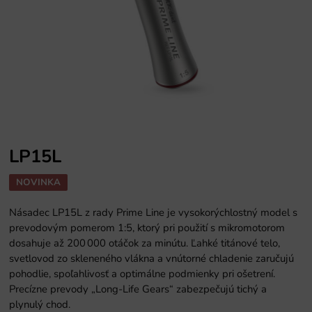
LP15L
NOVINKA
Násadec LP15L z rady Prime Line je vysokorýchlostný model s
prevodovým pomerom 1:5, ktorý pri použití s mikromotorom
dosahuje až 200 000 otáčok za minútu. Ľahké titánové telo,
svetlovod zo skleneného vlákna a vnútorné chladenie zaručujú
pohodlie, spoľahlivosť a optimálne podmienky pri ošetrení.
Precízne prevody „Long-Life Gears“ zabezpečujú tichý a
plynulý chod.