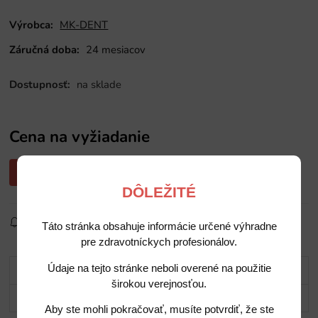
Výrobca:
MK-DENT
Záručná doba:
24 mesiacov
Dostupnosť:
na sklade
Cena na vyžiadanie
Opýtajte sa nás na cenu
DÔLEŽITÉ
Sledovať produkt
Pridať do obľúbených
Zdielať
Táto stránka obsahuje informácie určené výhradne
pre zdravotníckych profesionálov.
Údaje na tejto stránke neboli overené na použitie
Popis
širokou verejnosťou.
Potrebujete poradiť?
Aby ste mohli pokračovať, musíte potvrdiť, že ste