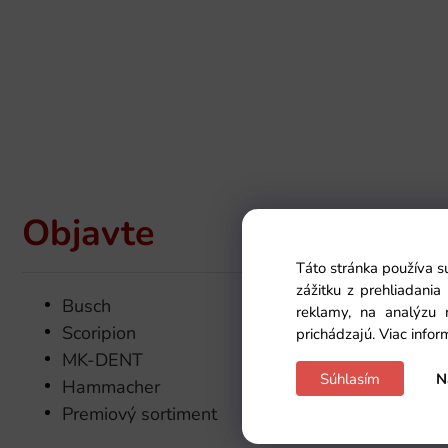
Objavte
Táto stránka používa s
zážitku z prehliadani
Busch
reklamy, na analýzu 
Scoripion
prichádzajú.
Viac infor
MK-DENT
Súhlasím
N
Hammacher
Premiový sortiment