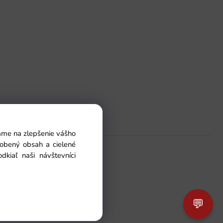
Pomoc
vame na zlepšenie vášho
sobený obsah a cielené
Kontakt
kiaľ naši návštevníci
Ako si objednať
O nás
Zakaznícka sekcia
💬