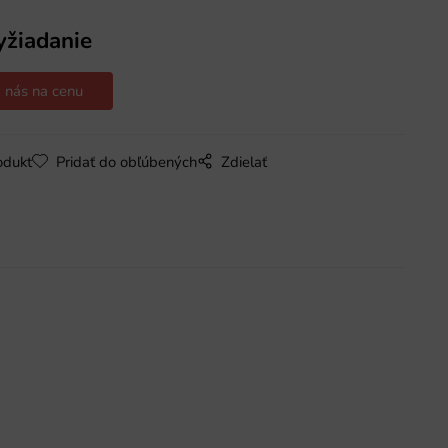
yžiadanie
 nás na cenu
odukt
Pridať do obľúbených
Zdielať