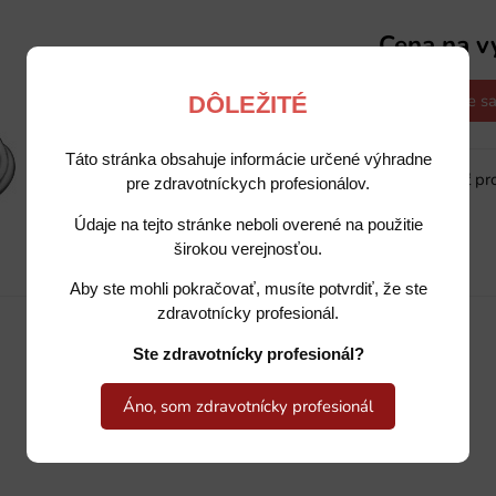
Cena na v
Opýtajte sa
DÔLEŽITÉ
Táto stránka obsahuje informácie určené výhradne
Sledovať pr
pre zdravotníckych profesionálov.
Údaje na tejto stránke neboli overené na použitie
širokou verejnosťou.
Popis
Potrebujete poradiť?
Aby ste mohli pokračovať, musíte potvrdiť, že ste
zdravotnícky profesionál.
Ste zdravotnícky profesionál?
Áno, som zdravotnícky profesionál