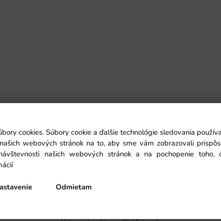
Podmienky
úbory cookies. Súbory cookie a ďalšie technológie sledovania použí
a našich webových stránok na to, aby sme vám zobrazovali prispô
Podmienky registracie
návštevnosti našich webových stránok a na pochopenie toho, od
cookies
mácií
astavenie
Odmietam