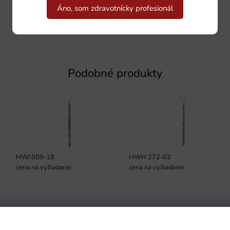
Áno, som zdravotnícky profesionál
Podobné produkty
HWJ 009-18
HWH 272-02
cena na vyžiadanie
cena na vyžiadanie
Podmienky