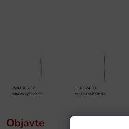
HWH 306-02
HSG 024-33
cena na vyžiadanie
cena na vyžiadanie
Objavte