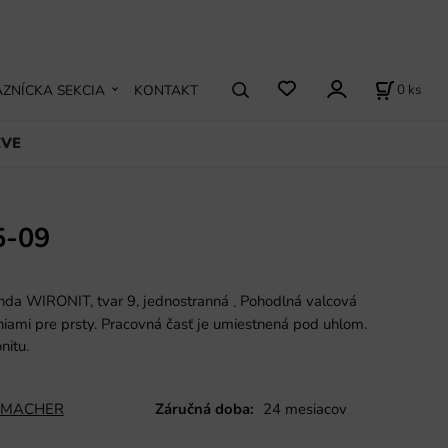
0
ks
ZNÍCKA SEKCIA
KONTAKT
EVE
5-09
nda WIRONIT, tvar 9, jednostranná
Pohodlná valcová
.
niami pre prsty. Pracovná časť je umiestnená pod uhlom.
nitu.
MACHER
Záručná doba:
24 mesiacov