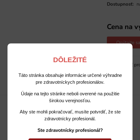
Dostupnosť:
n
Cena na v
Opýtajte sa
DÔLEŽITÉ
Sledovať pr
Táto stránka obsahuje informácie určené výhradne
pre zdravotníckych profesionálov.
Popis
Potrebujete poradiť?
Údaje na tejto stránke neboli overené na použitie
širokou verejnosťou.
Aby ste mohli pokračovať, musíte potvrdiť, že ste
zdravotnícky profesionál.
Ste zdravotnícky profesionál?