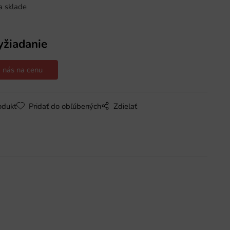
a sklade
yžiadanie
 nás na cenu
odukt
Pridať do obľúbených
Zdielať