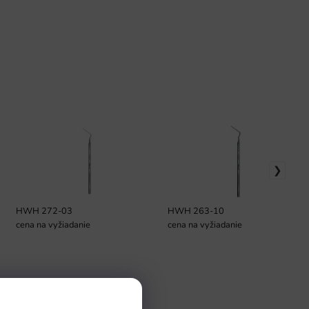
HWH 272-03
HWH 263-10
cena na vyžiadanie
cena na vyžiadanie
Pomoc