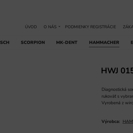
ÚVOD
O NÁS
PODMIENKY REGISTRÁCIE
ZÁKA
USCH
SCORPION
MK-DENT
HAMMACHER
HWJ 01
Diagnostická so
rukoväť s vybra
Vyrobená z wiro
Výrobca:
HAM