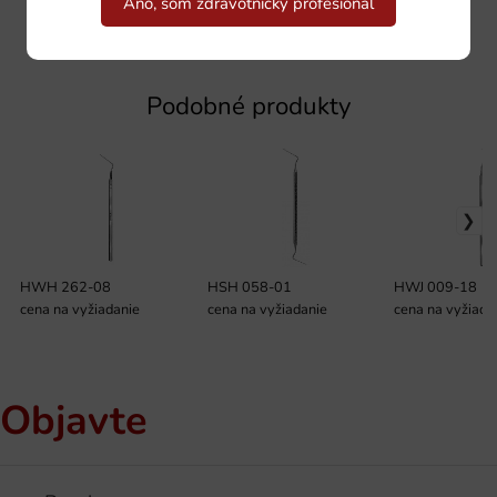
Áno, som zdravotnícky profesionál
Podobné produkty
HWH 262-08
HSH 058-01
HWJ 009-18
cena na vyžiadanie
cena na vyžiadanie
cena na vyžiada
Objavte