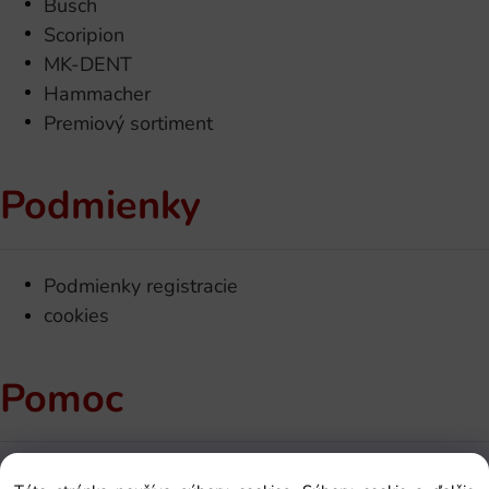
Busch
Scoripion
MK-DENT
Hammacher
Premiový sortiment
Podmienky
Podmienky registracie
cookies
Pomoc
Kontakt