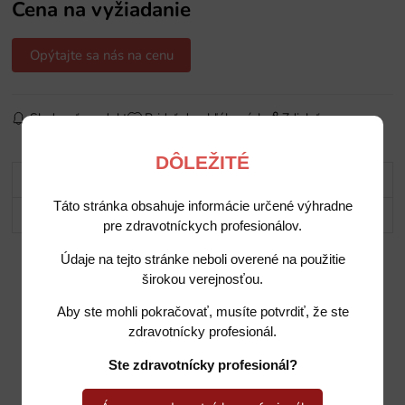
Cena na vyžiadanie
Opýtajte sa nás na cenu
Sledovať produkt
Pridať do obľúbených
Zdielať
DÔLEŽITÉ
Popis
Táto stránka obsahuje informácie určené výhradne
Potrebujete poradiť?
pre zdravotníckych profesionálov.
Údaje na tejto stránke neboli overené na použitie
širokou verejnosťou.
Aby ste mohli pokračovať, musíte potvrdiť, že ste
zdravotnícky profesionál.
Ste zdravotnícky profesionál?