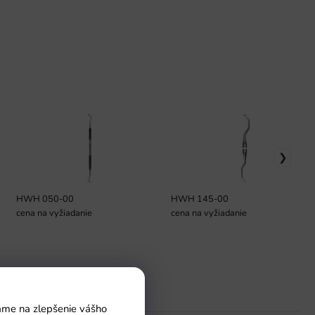
HWH 050-00
HWH 145-00
cena na vyžiadanie
cena na vyžiadanie
Pomoc
vame na zlepšenie vášho