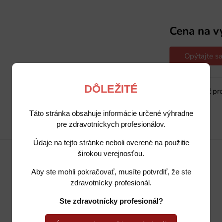
Cena na v
Opýtajte sa
DÔLEŽITÉ
Sledovať pr
Táto stránka obsahuje informácie určené výhradne
pre zdravotníckych profesionálov.
Popis
Potrebujete poradiť?
Údaje na tejto stránke neboli overené na použitie
širokou verejnosťou.
Aby ste mohli pokračovať, musíte potvrdiť, že ste
zdravotnícky profesionál.
Ste zdravotnícky profesionál?