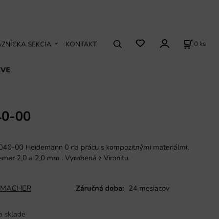
0
ks
ZNÍCKA SEKCIA
KONTAKT
EVE
0-00
40-00 Heidemann 0 na prácu s kompozitnými materiálmi,
iemer 2,0 a 2,0 mm
.
Vyrobená z Vironitu.
MACHER
Záručná doba:
24 mesiacov
a sklade