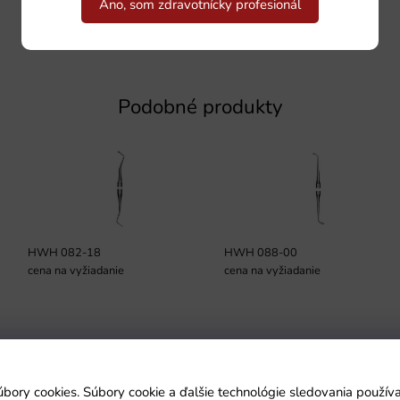
Áno, som zdravotnícky profesionál
Podobné produkty
HWH 082-18
HWH 088-00
cena na vyžiadanie
cena na vyžiadanie
Podmienky
úbory cookies. Súbory cookie a ďalšie technológie sledovania použí