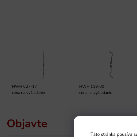
HWH 027-17
HWH 118-00
cena na vyžiadanie
cena na vyžiadanie
Objavte
Táto stránka používa s