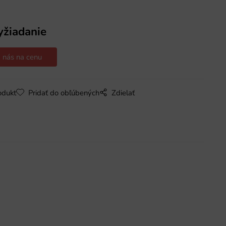
yžiadanie
 nás na cenu
odukt
Pridať do obľúbených
Zdielať