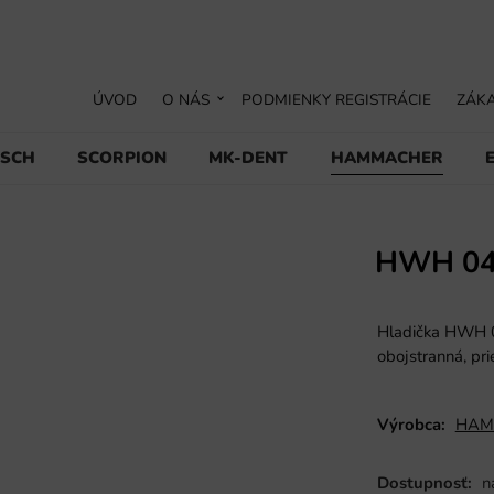
ÚVOD
O NÁS
PODMIENKY REGISTRÁCIE
ZÁKA
USCH
SCORPION
MK-DENT
HAMMACHER
HWH 04
Hladička HWH 0
obojstranná, pr
Výrobca:
HAM
Dostupnosť:
n